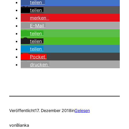
teilen
teilen
merken
E-Mail
teilen
teilen
teilen
Pocket
drucken
Veröffentlicht
17. Dezember 2018
in
Gelesen
von
Bianka