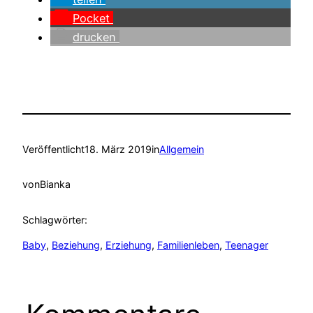
Pocket
drucken
Veröffentlicht
18. März 2019
in
Allgemein
von
Bianka
Schlagwörter:
Baby
, 
Beziehung
, 
Erziehung
, 
Familienleben
, 
Teenager