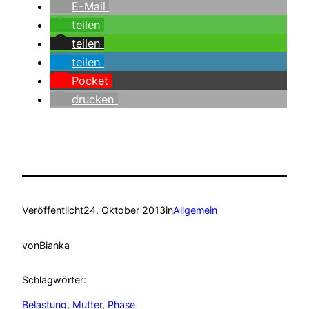
E-Mail
teilen
teilen
teilen
Pocket
drucken
Veröffentlicht
24. Oktober 2013
in
Allgemein
von
Bianka
Schlagwörter:
Belastung
, 
Mutter
, 
Phase