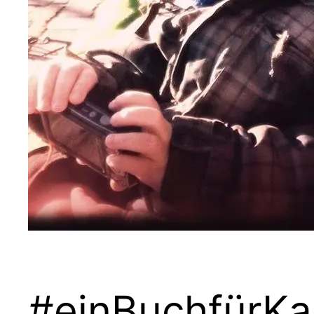
#einBuchfürKa