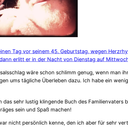
, einen Tag vor seinem 45. Geburtstag, wegen Herzr
ann erlitt er in der Nacht von Dienstag auf Mittwoc
hicksalsschlag wäre schon schlimm genug, wenn man ih
gen ums tägliche Überleben dazu. Ich habe ein wenig
das sehr lustig klingende Buch des Familienvaters be
chräges sein und Spaß machen!
ar nicht persönlich kenne, den ich aber für sehr vert