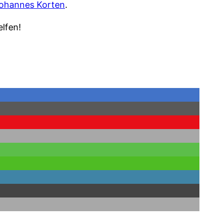
Johannes Korten
.
elfen!