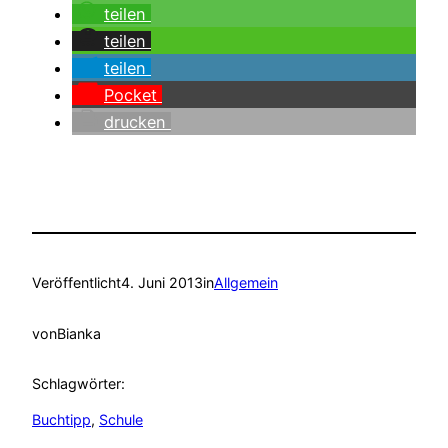
teilen
teilen
teilen
Pocket
drucken
Veröffentlicht
4. Juni 2013
in
Allgemein
von
Bianka
Schlagwörter:
Buchtipp
, 
Schule