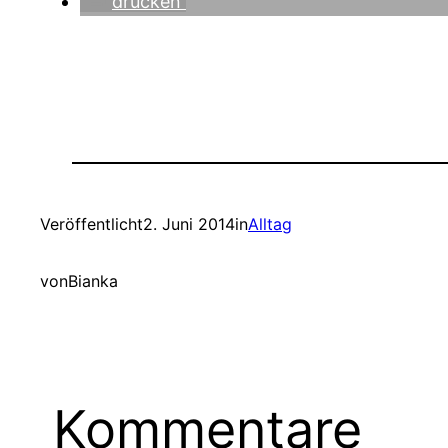
drucken
Veröffentlicht
2. Juni 2014
in
Alltag
von
Bianka
Kommentare